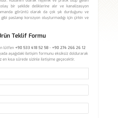
dur. Kullanım olarak hijyenik ve pratik olup gelen
kolay bir şekilde deliklerine alır ve kanalizasyon
 zamanda görüntü olarak da çok şık durduğunu ve
gibi paslanıp korozyon oluşturmadığı için çirkin ve
Ürün Teklif Formu
çin lütfen
+90 533 418 52 58
-
+90 274 266 26 12
yada aşağıdaki iletişim formunu eksiksiz doldurarak
iz en kısa sürede sizinle iletişime geçecektir.