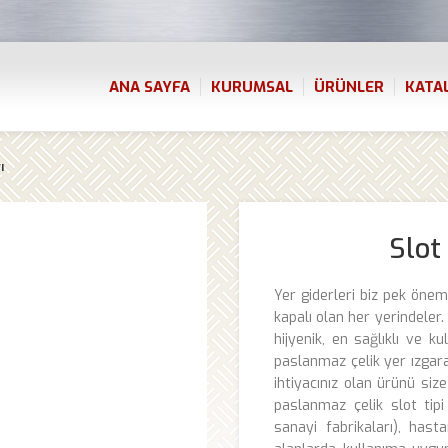
ANA SAYFA
KURUMSAL
ÜRÜNLER
KATA
ı
Slot 
Yer giderleri biz pek öne
kapalı olan her yerindeler. 
hijyenik, en sağlıklı ve ku
paslanmaz çelik yer ızgaral
ihtiyacınız olan ürünü si
paslanmaz çelik slot tipi
sanayi fabrikaları), hast