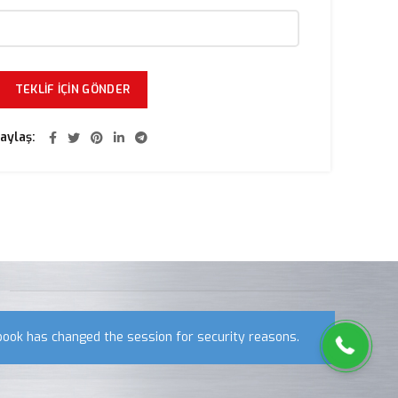
aylaş
0533 418 52 58
book has changed the session for security reasons.