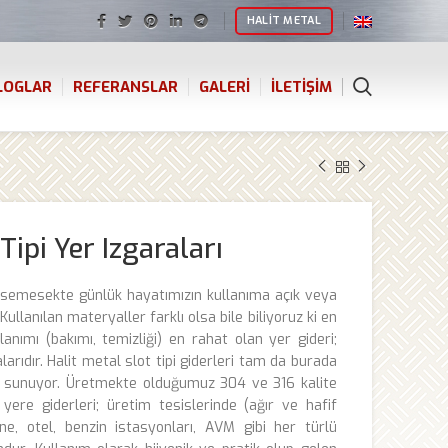
HALIT METAL
LOGLAR
REFERANSLAR
GALERI
İLETIŞIM
Tipi Yer Izgaraları
msemesekte günlük hayatımızın kullanıma açık veya
Kullanılan materyaller farklı olsa bile biliyoruz ki en
llanımı (bakımı, temizliği) en rahat olan yer gideri;
arıdır. Halit metal slot tipi giderleri tam da burada
ze sunuyor. Üretmekte olduğumuz 304 ve 316 kalite
 yere giderleri; üretim tesislerinde (ağır ve hafif
ane, otel, benzin istasyonları, AVM gibi her türlü