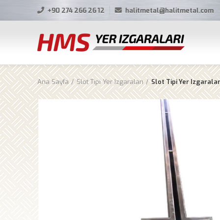
+90 274 266 26 12
halitmetal@halitmetal.com
Ana Sayfa
Slot Tipi Yer Izgaraları
Slot Tipi Yer Izgaralar