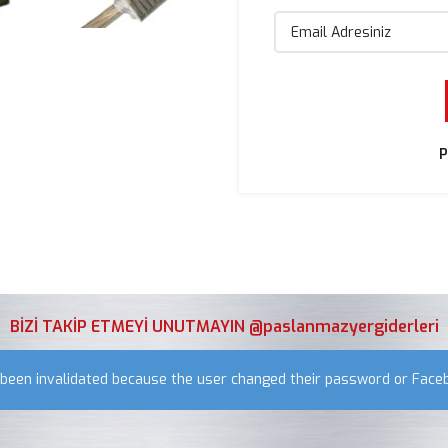
P
BİZİ TAKİP ETMEYİ UNUTMAYIN @paslanmazyergiderleri
s been invalidated because the user changed their password or Face