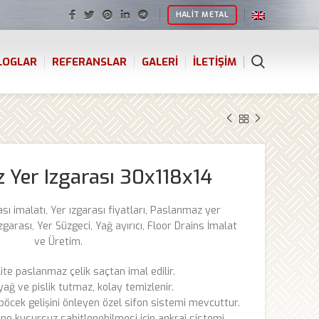
HALIT METAL
LOGLAR
REFERANSLAR
GALERI
İLETIŞIM
 Yer Izgarası 30x118x14
ası imalatı, Yer ızgarası fiyatları, Paslanmaz yer
zgarası, Yer Süzgeci, Yağ ayırıcı, Floor Drains İmalat
ve Üretim.
lite paslanmaz çelik saçtan imal edilir.
, yağ ve pislik tutmaz, kolay temizlenir.
 böcek gelişini önleyen özel sifon sistemi mevcuttur.
ne kusursuz sabitlenebilmesi için ankraj sistemi