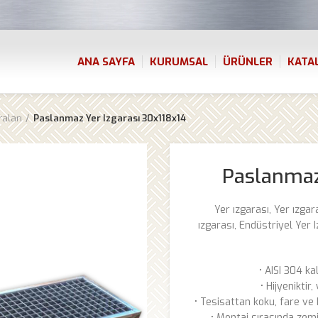
ANA SAYFA
KURUMSAL
ÜRÜNLER
KATA
raları
Paslanmaz Yer Izgarası 30x118x14
Paslanmaz
Yer ızgarası, Yer ızgar
ızgarası, Endüstriyel Yer I
• AISI 304 ka
• Hijyeniktir
• Tesisattan koku, fare ve
• Montaj sırasında zemi