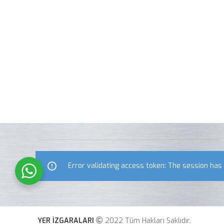
Error validating access token: The session ha
YER İZGARALARI
2022 Tüm Hakları Saklıdır.