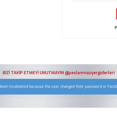
P
BİZİ TAKİP ETMEYİ UNUTMAYIN @paslanmazyergiderleri
s been invalidated because the user changed their password or Face