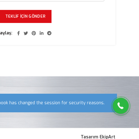
aylaş
0533 418 52 58
book has changed the session for security reasons.
Tasarım EkipArt