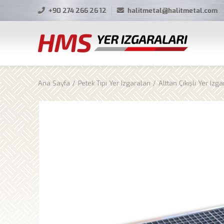
+90 274 266 26 12
halitmetal@halitmetal.com
Ana Sayfa
Petek Tipi Yer Izgaraları
Alttan Çıkışlı Yer Izga